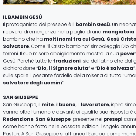
IL BAMBIN GESÚ
Il protagonista del presepe è il
bambin Gesù
. Un neona
ricovero di emergenza nella paglia di una
mangiatoia
bambino che ha
molti nomi tra cui Gesù, Gesù Crist
Salvatore
. Come “il Cristo bambino” simboleggia Dio 
terreni. Il suo misero abbigliamento mostra la sua
pover
Gesù. Perché tutte le
traduzioni
, sia dal latino che dal
dichiarazione “
Dio, il Signore aiuta
” e “
Dio è salvezza
“
sulle spalle il pesante fardello della miseria di tutta l’uma
salvatore degli uomini
“.
SAN GIUSEPPE
San Giuseppe, il
mite
, il
buono
, il
lavoratore
, ispira si
vanno oltre l’umano e davanti ai quali la sua risposta è
Redenzione
.
San Giuseppe
, presente nei
presepi
come
come hanno fatto nelle passate edizioni l’Angelo annunciat
Pastori. A San Giuseppe si affianca l’Europa come mom