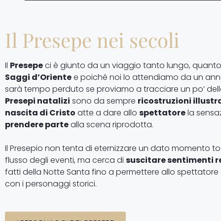
Il Presepe nei secoli
Il
Presepe
ci è giunto da un viaggio tanto lungo, quanto
Saggi d’Oriente
e poiché noi lo attendiamo da un anno 
sarà tempo perduto se proviamo a tracciare un po’ del
Presepi natalizi
sono da sempre
ricostruzioni illustr
nascita di Cristo
atte a dare allo
spettatore
la sensa
prendere parte
alla scena riprodotta.
Il Presepio non tenta di eternizzare un dato momento to
flusso degli eventi, ma cerca di
suscitare sentimenti re
fatti della Notte Santa fino a permettere allo spettator
con i personaggi storici.