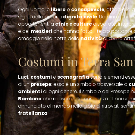
Ogni Uomo, è
libero
e
consapevole
, affida alla 
sigillo della propria
dignità civile
. Uomini di dive
appartenenti a
etnie e culture
disparate, interpr
e dei
mestieri
che hanno fatto il telaio portante 
omaggio nella notte della
natività
al divino artef
Costumi in Terra San
Luci
,
costumi
e
scenografia
sono elementi essen
di un
presepe
: esso è un simbolo trasversale a
cu
ambienti
di ogni genere. Il simbolo del Presepe 
Bambino
che rinasce nella coscienza di noi uom
annunciato al mondo nella gioia di ritrovati senti
fratellanza
.