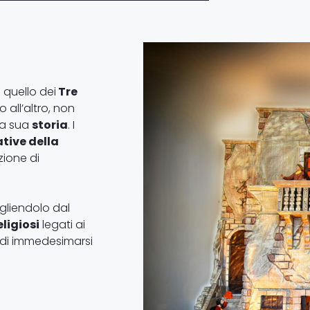
 quello dei
Tre
all’altro, non
la sua
storia
. I
ative della
zione di
gliendolo dal
ligiosi
legati ai
e di immedesimarsi