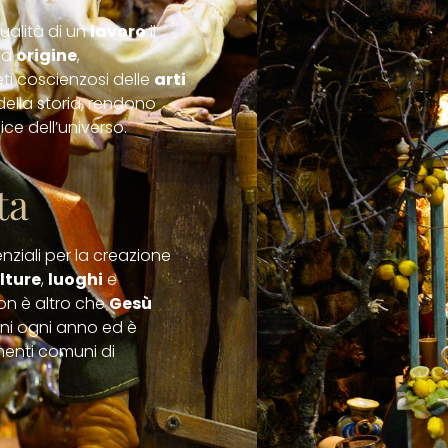
qualità di un
lavoro
il
rsa
origine
,
eti coscienzosi delle
arti
della storia, rendono
ice dell’universo.
ta
ziali per la creazione
lture
,
luoghi
e
non è altro che
Gesù
ini ogni anno ed è
menti comuni di