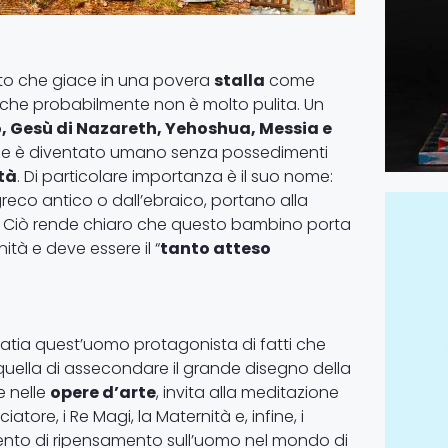
to che giace in una povera
stalla
come
che probabilmente non è molto pulita. Un
o, Gesù di Nazareth, Yehoshua, Messia e
che è diventato umano senza possedimenti
tà
. Di particolare importanza è il suo nome:
 greco antico o dall’ebraico, portano alla
. Ciò rende chiaro che questo bambino porta
nità e deve essere il “
tanto atteso
mpatia quest’uomo protagonista di fatti che
 quella di assecondare il grande disegno della
 nelle
opere d’arte
, invita alla meditazione
ore, i Re Magi, la Maternità e, infine, i
ento di ripensamento sull’uomo nel mondo di