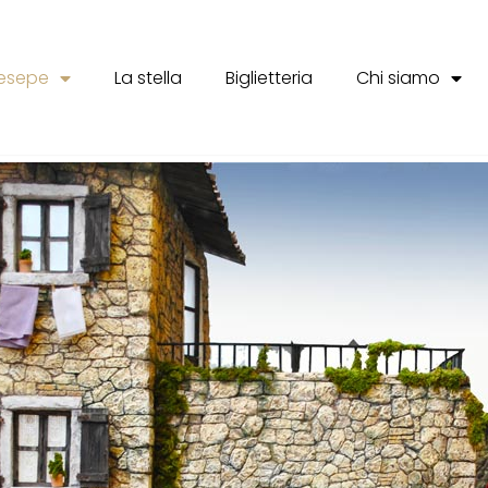
resepe
La stella
Biglietteria
Chi siamo